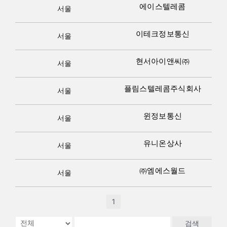
에이스텔레콤
서울
이테크정보통신
서울
현서아이앤씨㈜
서울
플림스텔레콤주식회사
서울
윈정보통신
서울
유니온상사
서울
㈜엠에스월드
서울
1
검색